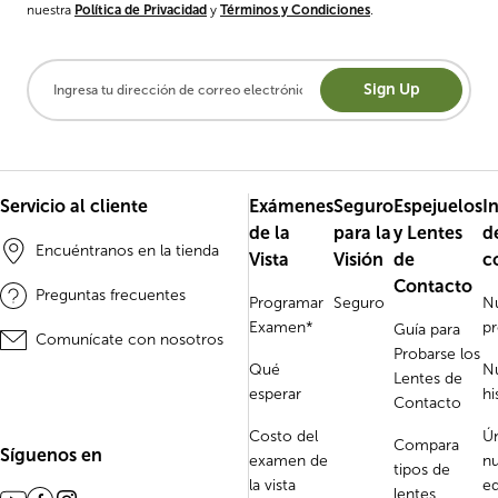
nuestra
Política de Privacidad
y
Términos y Condiciones
.
Sign Up
Servicio al cliente
Exámenes
Seguro
Espejuelos
I
de la
para la
y Lentes
d
Encuéntranos en la tienda
Vista
Visión
de
c
Contacto
Preguntas frecuentes
Programar
Seguro
N
Examen*
p
Guía para
Comunícate con nosotros
Probarse los
Qué
N
Lentes de
esperar
hi
Contacto
Costo del
Ú
Compara
Síguenos en
examen de
nu
tipos de
la vista
e
lentes